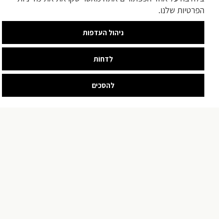
הפרטיות שלנו.
ניהול העדפות
לִדחוֹת
להסכים
צור קשר
האומן 17 ,קומה 2 ירושלים (קניון לב תלפיות) חנייה